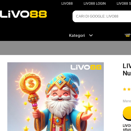
LIVO88
LIVO88 LOGIN
LIVO88 
Kategori
LI
Nu
Mere
LIVO
situ